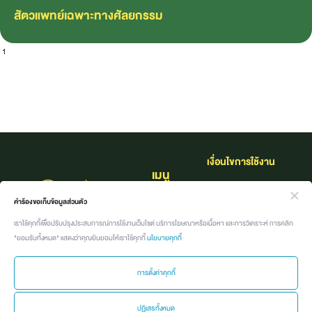
สัตวแพทย์เฉพาะทางศัลยกรรม
1
2
3
4
5
6
7
8
9
10
11
12
13
14
15
16
17
18
19
20
21
22
23
24
25
26
27
28
29
30
เงื่อนไขการใช้งาน​
เมนู
นโยบายคุ้มครองข้อมูล
หน้าแรก
คำร้องขอเก็บข้อมูลส่วนตัว
ส่วนบุคคล
เราใช้คุกกี้เพื่อปรับปรุงประสบการณ์การใช้งานเว็บไซต์ บริการโฆษณาหรือเนื้อหา และการวิเคราะห์ การคลิก
เกี่ยวกับแบรนด์
"ยอมรับทั้งหมด" แสดงว่าคุณยินยอมให้เราใช้คุกกี้
นโยบายคุกกี้
กิจกรรม
การตั้งค่าคุกกี้
ค้นหาอาชีพที่ใช่
ปฏิเสธทั้งหมด