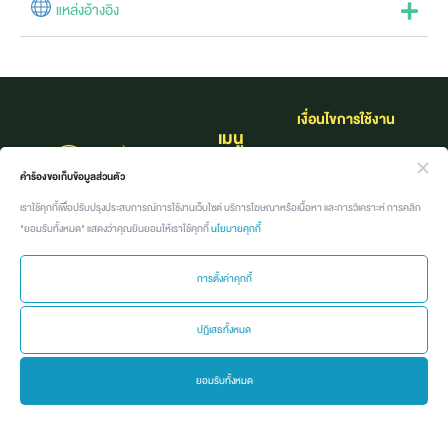
แหล่งอ้างอิง
เงื่อนไขการใช้งาน​
เมนู
นโยบายคุ้มครองข้อมูล
หน้าแรก
คำร้องขอเก็บข้อมูลส่วนตัว
ส่วนบุคคล
เราใช้คุกกี้เพื่อปรับปรุงประสบการณ์การใช้งานเว็บไซต์ บริการโฆษณาหรือเนื้อหา และการวิเคราะห์ การคลิก
เกี่ยวกับแบรนด์
"ยอมรับทั้งหมด" แสดงว่าคุณยินยอมให้เราใช้คุกกี้
นโยบายคุกกี้
กิจกรรม
การตั้งค่าคุกกี้
ค้นหาอาชีพที่ใช่
ปฏิเสธทั้งหมด
คลังอาชีพ
ยอมรับทั้งหมด
Job นี้ เจอร์นี่