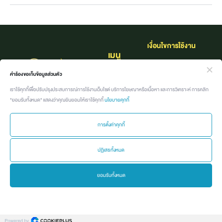
เงื่อนไขการใช้งาน​
เมนู
นโยบายคุ้มครองข้อมูล
หน้าแรก
คำร้องขอเก็บข้อมูลส่วนตัว
ส่วนบุคคล
เราใช้คุกกี้เพื่อปรับปรุงประสบการณ์การใช้งานเว็บไซต์ บริการโฆษณาหรือเนื้อหา และการวิเคราะห์ การคลิก
เกี่ยวกับแบรนด์
"ยอมรับทั้งหมด" แสดงว่าคุณยินยอมให้เราใช้คุกกี้
นโยบายคุกกี้
กิจกรรม
การตั้งค่าคุกกี้
ค้นหาอาชีพที่ใช่
ปฏิเสธทั้งหมด
คลังอาชีพ
ยอมรับทั้งหมด
Job นี้ เจอร์นี่