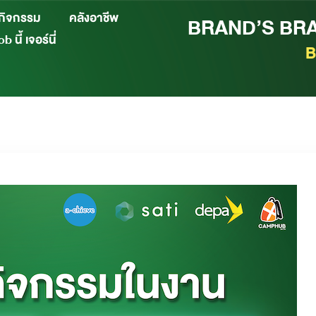
กิจกรรม
คลังอาชีพ
BRAND’S BRAI
b นี้ เจอร์นี่
B