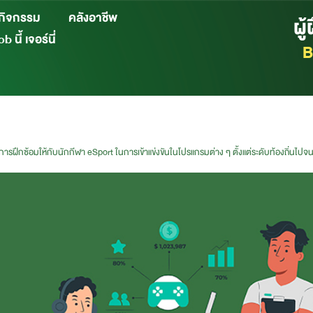
กิจกรรม
คลังอาชีพ
ผู
b นี้ เจอร์นี่
B
รฝึกซ้อมให้กับนักกีฬา eSport ในการเข้าแข่งขันในโปรแกรมต่าง ๆ ตั้งแต่ระดับท้องถิ่นไปจ