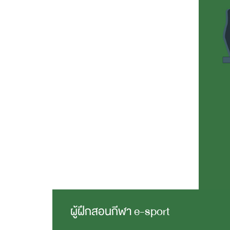
ผู้ฝึกสอนกีฬา e-sport