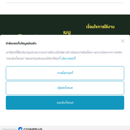
เงื่อนไขการใช้งาน​
เมนู
นโยบายคุ้มครองข้อมูล
หน้าแรก
คำร้องขอเก็บข้อมูลส่วนตัว
ส่วนบุคคล
เราใช้คุกกี้เพื่อปรับปรุงประสบการณ์การใช้งานเว็บไซต์ บริการโฆษณาหรือเนื้อหา และการวิเคราะห์ การคลิก
เกี่ยวกับแบรนด์
"ยอมรับทั้งหมด" แสดงว่าคุณยินยอมให้เราใช้คุกกี้
นโยบายคุกกี้
กิจกรรม
การตั้งค่าคุกกี้
ค้นหาอาชีพที่ใช่
ปฏิเสธทั้งหมด
คลังอาชีพ
ยอมรับทั้งหมด
Job นี้ เจอร์นี่